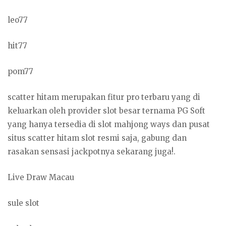
leo77
hit77
pom77
scatter hitam
merupakan fitur pro terbaru yang di
keluarkan oleh provider slot besar ternama PG Soft
yang hanya tersedia di slot mahjong ways dan pusat
situs scatter hitam slot resmi saja, gabung dan
rasakan sensasi jackpotnya sekarang juga!.
Live Draw Macau
sule slot