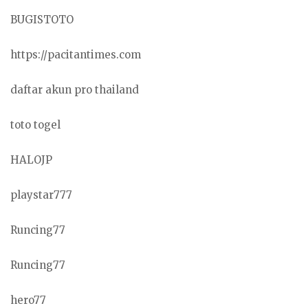
BUGISTOTO
https://pacitantimes.com
daftar akun pro thailand
toto togel
HALOJP
playstar777
Runcing77
Runcing77
hero77