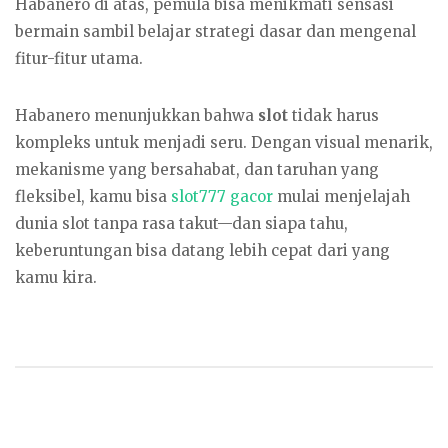
Habanero di atas, pemula bisa menikmati sensasi
bermain sambil belajar strategi dasar dan mengenal
fitur-fitur utama.
Habanero menunjukkan bahwa
slot
tidak harus
kompleks untuk menjadi seru. Dengan visual menarik,
mekanisme yang bersahabat, dan taruhan yang
fleksibel, kamu bisa
slot777 gacor
mulai menjelajah
dunia slot tanpa rasa takut—dan siapa tahu,
keberuntungan bisa datang lebih cepat dari yang
kamu kira.