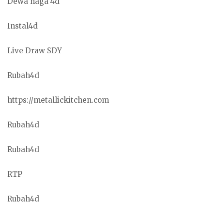
Dewa naga 4d
Instal4d
Live Draw SDY
Rubah4d
https://metallickitchen.com
Rubah4d
Rubah4d
RTP
Rubah4d