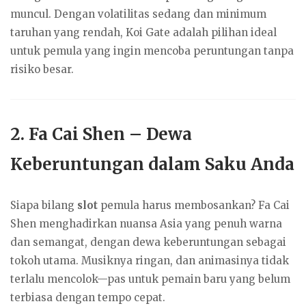
muncul. Dengan volatilitas sedang dan minimum
taruhan yang rendah, Koi Gate adalah pilihan ideal
untuk pemula yang ingin mencoba peruntungan tanpa
risiko besar.
2.
Fa Cai Shen
– Dewa
Keberuntungan dalam Saku Anda
Siapa bilang
slot
pemula harus membosankan? Fa Cai
Shen menghadirkan nuansa Asia yang penuh warna
dan semangat, dengan dewa keberuntungan sebagai
tokoh utama. Musiknya ringan, dan animasinya tidak
terlalu mencolok—pas untuk pemain baru yang belum
terbiasa dengan tempo cepat.