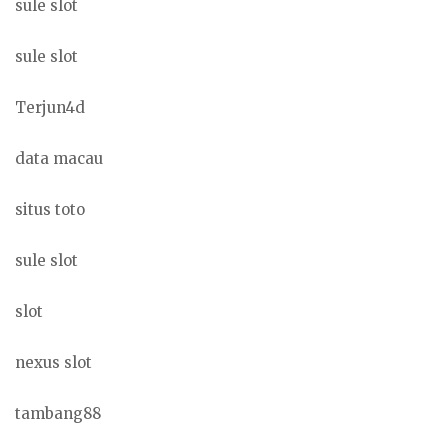
sule slot
sule slot
Terjun4d
data macau
situs toto
sule slot
slot
nexus slot
tambang88