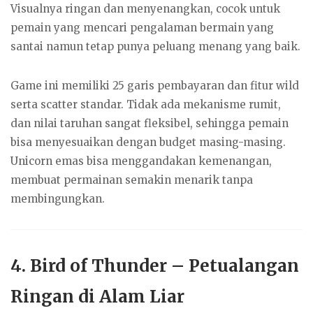
Visualnya ringan dan menyenangkan, cocok untuk
pemain yang mencari pengalaman bermain yang
santai namun tetap punya peluang menang yang baik.
Game ini memiliki 25 garis pembayaran dan fitur wild
serta scatter standar. Tidak ada mekanisme rumit,
dan nilai taruhan sangat fleksibel, sehingga pemain
bisa menyesuaikan dengan budget masing-masing.
Unicorn emas bisa menggandakan kemenangan,
membuat permainan semakin menarik tanpa
membingungkan.
4.
Bird of Thunder
– Petualangan
Ringan di Alam Liar