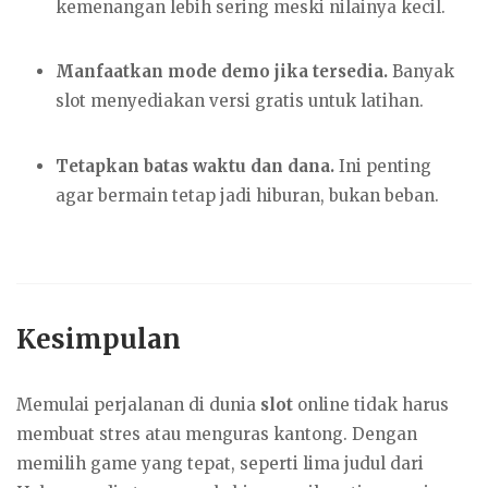
kemenangan lebih sering meski nilainya kecil.
Manfaatkan mode demo jika tersedia.
Banyak
slot menyediakan versi gratis untuk latihan.
Tetapkan batas waktu dan dana.
Ini penting
agar bermain tetap jadi hiburan, bukan beban.
Kesimpulan
Memulai perjalanan di dunia
slot
online tidak harus
membuat stres atau menguras kantong. Dengan
memilih game yang tepat, seperti lima judul dari