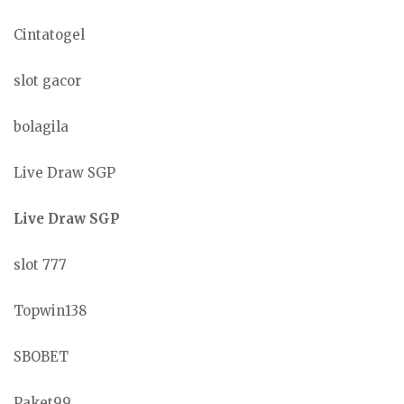
Cintatogel
slot gacor
bolagila
Live Draw SGP
Live Draw SGP
slot 777
Topwin138
SBOBET
Paket99