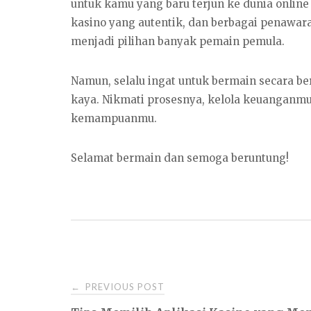
untuk kamu yang baru terjun ke dunia online
kasino yang autentik, dan berbagai penawar
menjadi pilihan banyak pemain pemula.
Namun, selalu ingat untuk bermain secara ber
kaya. Nikmati prosesnya, kelola keuanganmu 
kemampuanmu.
Selamat bermain dan semoga beruntung!
Post
PREVIOUS POST
←