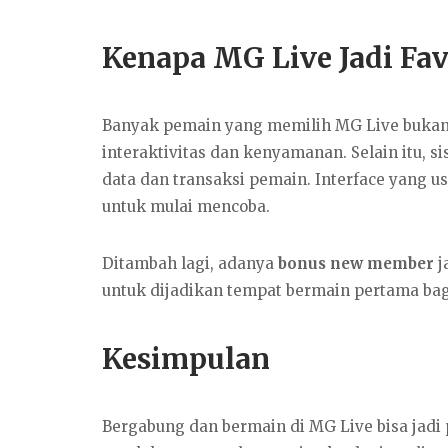
Kenapa MG Live Jadi Fav
Banyak pemain yang memilih MG Live bukan h
interaktivitas dan kenyamanan. Selain itu,
data dan transaksi pemain. Interface yang 
untuk mulai mencoba.
Ditambah lagi, adanya
bonus new member
j
untuk dijadikan tempat bermain pertama bag
Kesimpulan
Bergabung dan bermain di MG Live bisa ja