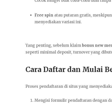
Cocok banget buat coba-coba dulu tanpa
Free spin
atau putaran gratis, meskipun 
menyediakan variasi ini.
Yang penting, sebelum klaim
bonus new me
seperti minimal deposit, turnover yang dibu
Cara Daftar dan Mulai 
Proses pendaftaran di situs yang menyediak
Mengisi formulir pendaftaran dengan da