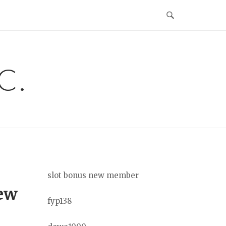
C.
slot bonus new member
ew
fyp138