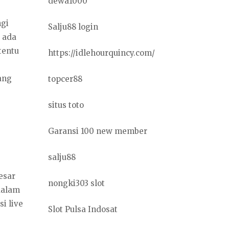
dewa1000
ngi
Salju88 login
 ada
tentu
https://idlehourquincy.com/
ang
topcer88
situs toto
Garansi 100 new member
salju88
esar
nongki303 slot
dalam
i live
Slot Pulsa Indosat