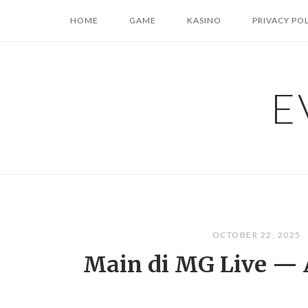
Skip
HOME
GAME
KASINO
PRIVACY PO
to
content
E
OCTOBER 22, 2025
Main di MG Live — 