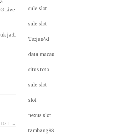
na
sule slot
MG Live
sule slot
uk jadi
Terjun4d
data macau
situs toto
sule slot
slot
nexus slot
 POST
→
tambang88