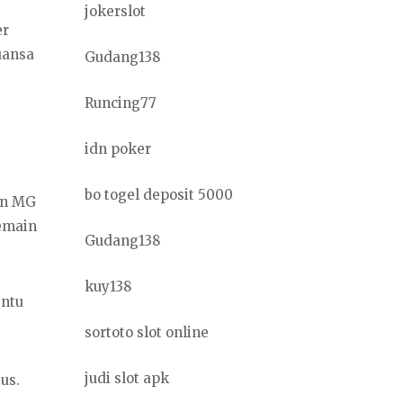
jokerslot
er
uansa
Gudang138
Runcing77
idn poker
bo togel deposit 5000
an MG
pemain
Gudang138
kuy138
entu
sortoto slot online
judi slot apk
us.