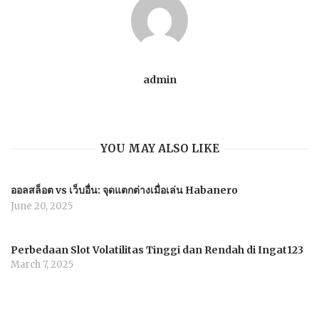
admin
YOU MAY ALSO LIKE
ออลสล็อต vs เว็บอื่น: จุดแตกต่างเมื่อเล่น Habanero
June 20, 2025
Perbedaan Slot Volatilitas Tinggi dan Rendah di Ingat123
March 7, 2025