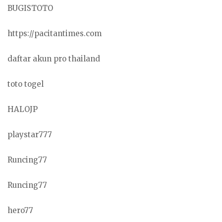
BUGISTOTO
https://pacitantimes.com
daftar akun pro thailand
toto togel
HALOJP
playstar777
Runcing77
Runcing77
hero77