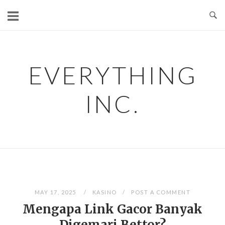
Skip
to
content
EVERYTHING
INC.
MAY 17, 2025
KASINO
POST A COMMENT
Mengapa Link Gacor Banyak
Digemari Bettor?