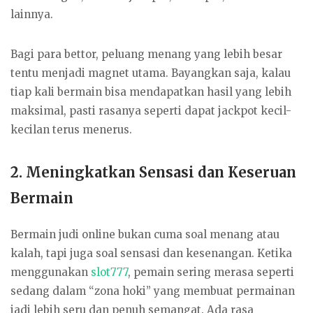
lainnya.
Bagi para bettor, peluang menang yang lebih besar
tentu menjadi magnet utama. Bayangkan saja, kalau
tiap kali bermain bisa mendapatkan hasil yang lebih
maksimal, pasti rasanya seperti dapat jackpot kecil-
kecilan terus menerus.
2. Meningkatkan Sensasi dan Keseruan
Bermain
Bermain judi online bukan cuma soal menang atau
kalah, tapi juga soal sensasi dan kesenangan. Ketika
menggunakan
slot777
, pemain sering merasa seperti
sedang dalam “zona hoki” yang membuat permainan
jadi lebih seru dan penuh semangat. Ada rasa