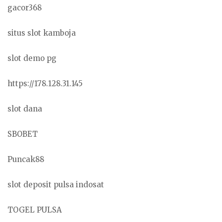
gacor368
situs slot kamboja
slot demo pg
https://178.128.31.145
slot dana
SBOBET
Puncak88
slot deposit pulsa indosat
TOGEL PULSA