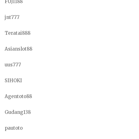
FUJI188
jnt777
Teratai888
Asianslot88
uus777
SIHOKI
Agentoto88
Gudang138
pautoto