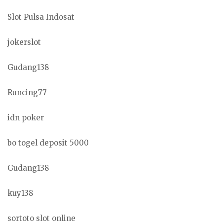
Slot Pulsa Indosat
jokerslot
Gudang138
Runcing77
idn poker
bo togel deposit 5000
Gudang138
kuy138
sortoto slot online