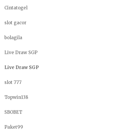
Cintatogel
slot gacor
bolagila
Live Draw SGP
Live Draw SGP
slot 777
Topwin138
SBOBET
Paket99