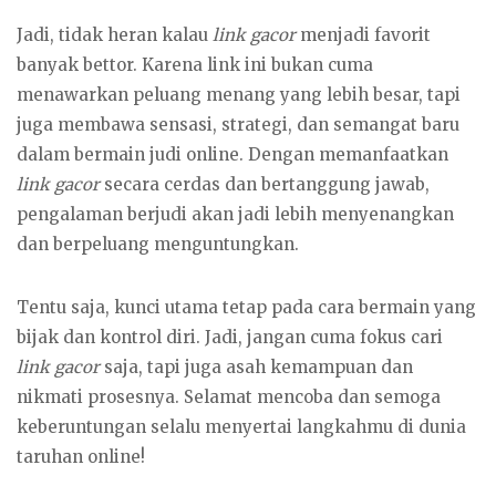
Jadi, tidak heran kalau
link gacor
menjadi favorit
banyak bettor. Karena link ini bukan cuma
menawarkan peluang menang yang lebih besar, tapi
juga membawa sensasi, strategi, dan semangat baru
dalam bermain judi online. Dengan memanfaatkan
link gacor
secara cerdas dan bertanggung jawab,
pengalaman berjudi akan jadi lebih menyenangkan
dan berpeluang menguntungkan.
Tentu saja, kunci utama tetap pada cara bermain yang
bijak dan kontrol diri. Jadi, jangan cuma fokus cari
link gacor
saja, tapi juga asah kemampuan dan
nikmati prosesnya. Selamat mencoba dan semoga
keberuntungan selalu menyertai langkahmu di dunia
taruhan online!