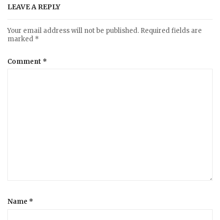
LEAVE A REPLY
Your email address will not be published.
Required fields are
marked
*
Comment
*
Name
*