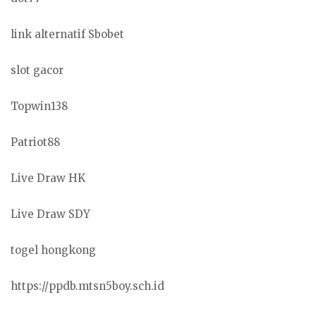
link alternatif Sbobet
slot gacor
Topwin138
Patriot88
Live Draw HK
Live Draw SDY
togel hongkong
https://ppdb.mtsn5boy.sch.id