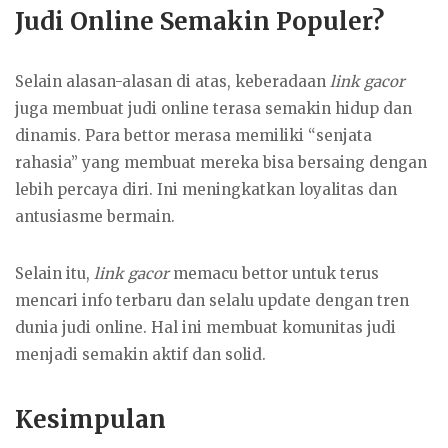
Judi Online Semakin Populer?
Selain alasan-alasan di atas, keberadaan
link gacor
juga membuat judi online terasa semakin hidup dan
dinamis. Para bettor merasa memiliki “senjata
rahasia” yang membuat mereka bisa bersaing dengan
lebih percaya diri. Ini meningkatkan loyalitas dan
antusiasme bermain.
Selain itu,
link gacor
memacu bettor untuk terus
mencari info terbaru dan selalu update dengan tren
dunia judi online. Hal ini membuat komunitas judi
menjadi semakin aktif dan solid.
Kesimpulan